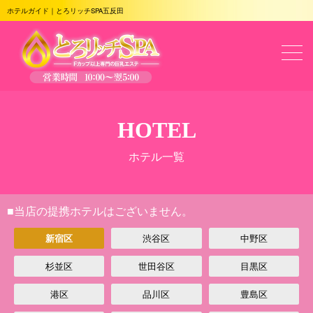
ホテルガイド｜とろリッチSPA五反田
HOTEL
ホテル一覧
■当店の提携ホテルはございません。
渋谷区
中野区
新宿区
杉並区
世田谷区
目黒区
港区
品川区
豊島区